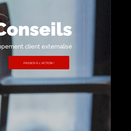
Conseils
ppement client externalisé
PASSER À L'ACTION !